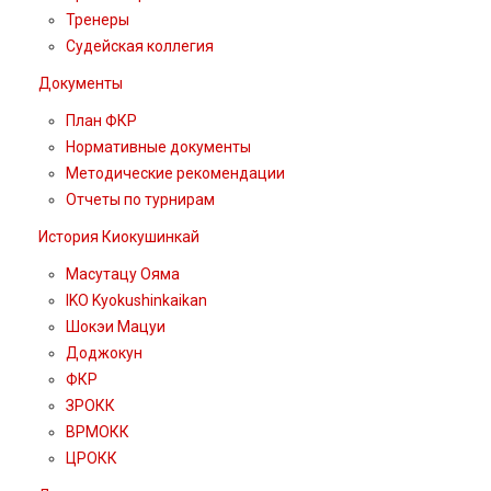
Тренеры
Судейская коллегия
Документы
План ФКР
Нормативные документы
Методические рекомендации
Отчеты по турнирам
История Киокушинкай
Масутацу Ояма
IKO Kyokushinkaikan
Шокэи Мацуи
Доджокун
ФКР
ЗРОКК
ВРМОКК
ЦРОКК