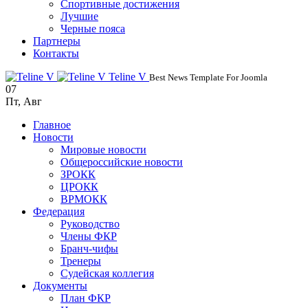
Спортивные достижения
Лучшие
Черные пояса
Партнеры
Контакты
Teline V
Best News Template For Joomla
07
Пт
,
Авг
Главное
Новости
Мировые новости
Общероссийские новости
ЗРОКК
ЦРОКК
ВРМОКК
Федерация
Руководство
Члены ФКР
Бранч-чифы
Тренеры
Судейская коллегия
Документы
План ФКР