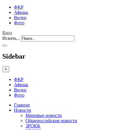
ФКР
Афиша
Видео
Фото
Вход
Искать...
Sidebar
×
ФКР
Афиша
Видео
Фото
Главное
Новости
Мировые новости
Общероссийские новости
ЗРОКК