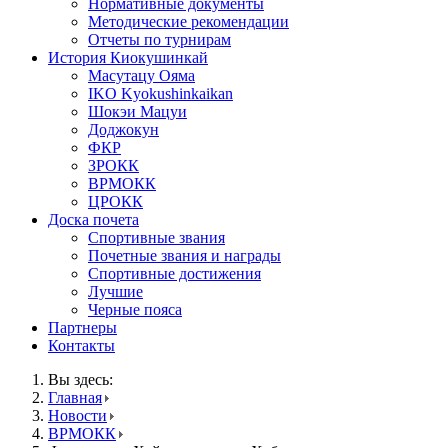
Нормативные документы
Методические рекомендации
Отчеты по турнирам
История Киокушинкай
Масутацу Ояма
IKO Kyokushinkaikan
Шокэи Мацуи
Доджокун
ФКР
ЗРОКК
ВРМОКК
ЦРОКК
Доска почета
Спортивные звания
Почетные звания и награды
Спортивные достижения
Лучшие
Черные пояса
Партнеры
Контакты
Вы здесь:
Главная
Новости
ВРМОКК