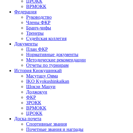
ЦРОКК
ВРМОКК
Федерация
Руководство
Члены ФКР
Бранч-чифы
Тренеры
Судейская коллегия
Документы
План ФКР
Нормативные документы
Методические рекомендации
Отчеты по турнирам
История Киокушинкай
Масутацу Ояма
IKO Kyokushinkaikan
Шокэи Мацуи
Доджокун
ФКР
ЗРОКК
ВРМОКК
ЦРОКК
Доска почета
Спортивные звания
Почетные звания и награды