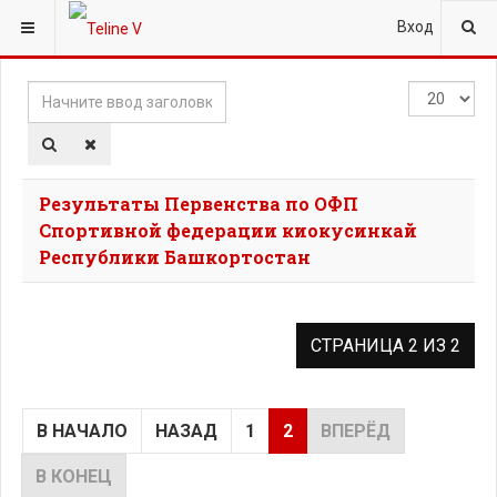
ВЫ ЗДЕСЬ:
ГЛАВНАЯ
ТЭГИ
РЕСПУБЛИКА БАШКОРТОСТАН
Вход
Начните
Кол-
ввод
во
заголовка
строк:
метки
Результаты Первенства по ОФП
Спортивной федерации киокусинкай
Республики Башкортостан
СТРАНИЦА 2 ИЗ 2
В НАЧАЛО
НАЗАД
1
2
ВПЕРЁД
В КОНЕЦ