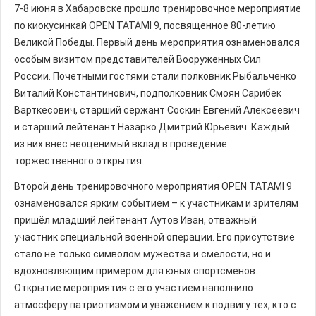
7-8 июня в Хабаровске прошло тренировочное мероприятие
по киокусинкай OPEN TATAMI 9, посвященное 80-летию
Великой Победы. Первый день мероприятия ознаменовался
особым визитом представителей Вооруженных Сил
России. Почетными гостями стали полковник Рыбальченко
Виталий Константинович, подполковник Смоян Сарибек
Варткесович, старший сержант Соскин Евгений Алексеевич
и старший лейтенант Назарко Дмитрий Юрьевич. Каждый
из них внес неоценимый вклад в проведение
торжественного открытия.
Второй день тренировочного мероприятия OPEN TATAMI 9
ознаменовался ярким событием – к участникам и зрителям
пришёл младший лейтенант Аутов Иван, отважный
участник специальной военной операции. Его присутствие
стало не только символом мужества и смелости, но и
вдохновляющим примером для юных спортсменов.
Открытие мероприятия с его участием наполнило
атмосферу патриотизмом и уважением к подвигу тех, кто с