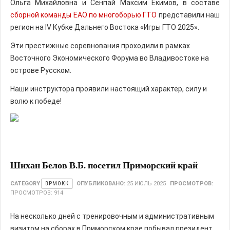
Ольга Михайловна и Сенпай Максим Екимов, в составе
сборной команды ЕАО по многоборью ГТО
представили наш
регион на IV Кубке Дальнего Востока «Игры ГТО 2025».
Эти престижные соревнования проходили в рамках
Восточного Экономического Форума во Владивостоке на
острове Русском.
Наши инструктора проявили настоящий характер, силу и
волю к победе!
Шихан Белов В.Б. посетил Приморский край
CATEGORY
ВРМОКК
ОПУБЛИКОВАНО:
25 ИЮЛЬ 2025
ПРОСМОТРОВ:
ПРОСМОТРОВ: 914
На несколько дней с тренировочным и административным
визитом на сборах в Приморском крае побывал президент