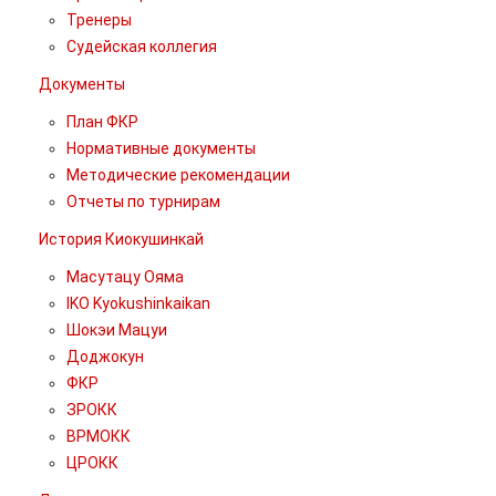
Тренеры
Судейская коллегия
Документы
План ФКР
Нормативные документы
Методические рекомендации
Отчеты по турнирам
История Киокушинкай
Масутацу Ояма
IKO Kyokushinkaikan
Шокэи Мацуи
Доджокун
ФКР
ЗРОКК
ВРМОКК
ЦРОКК