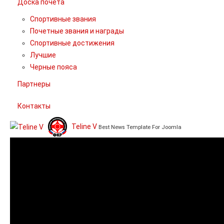
Доска почета
Спортивные звания
Почетные звания и награды
Спортивные достижения
Лучшие
Черные пояса
Партнеры
Контакты
Teline V
Best News Template For Joomla