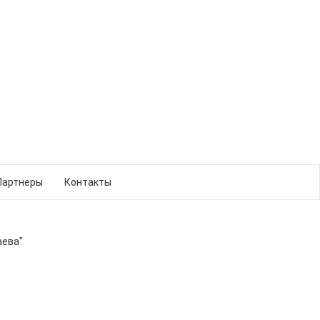
Партнеры
Контакты
аева"