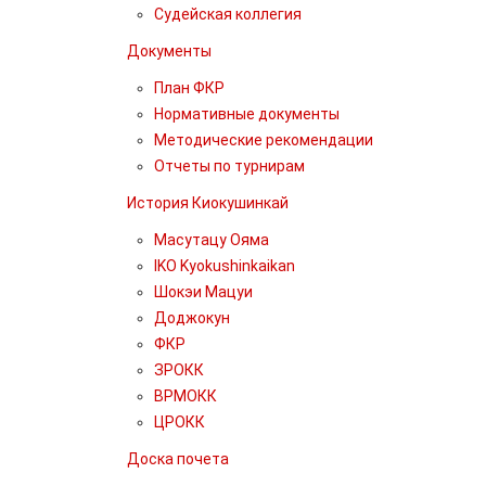
Судейская коллегия
Документы
План ФКР
Нормативные документы
Методические рекомендации
Отчеты по турнирам
История Киокушинкай
Масутацу Ояма
IKO Kyokushinkaikan
Шокэи Мацуи
Доджокун
ФКР
ЗРОКК
ВРМОКК
ЦРОКК
Доска почета