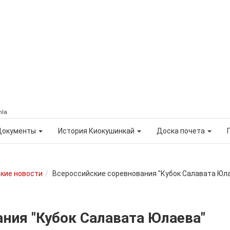
mla
Документы
История Киокушинкай
Доска почета
кие новости
Всероссийские соревнования "Кубок Салавата Юл
ния "Кубок Салавата Юлаева"