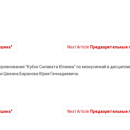
ушина"
Next Article
Предварительные п
соревнования "Кубок Салавата Юлаева" по киокусинкай в дисципл
и Шихана Баранова Юрия Геннадиевича.
ушина"
Next Article
Предварительные п