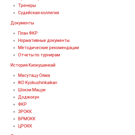
Тренеры
Судейская коллегия
Документы
План ФКР
Нормативные документы
Методические рекомендации
Отчеты по турнирам
История Киокушинкай
Масутацу Ояма
IKO Kyokushinkaikan
Шокэи Мацуи
Доджокун
ФКР
ЗРОКК
ВРМОКК
ЦРОКК