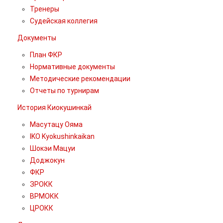
Тренеры
Судейская коллегия
Документы
План ФКР
Нормативные документы
Методические рекомендации
Отчеты по турнирам
История Киокушинкай
Масутацу Ояма
IKO Kyokushinkaikan
Шокэи Мацуи
Доджокун
ФКР
ЗРОКК
ВРМОКК
ЦРОКК