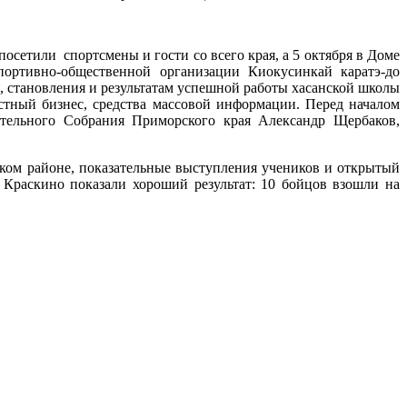
осетили спортсмены и гости со всего края, а 5 октября в Доме
портивно-общественной организации Киокусинкай каратэ-до
ия, становления и результатам успешной работы хасанской школы
естный бизнес, средства массовой информации. Перед началом
ательного Собрания Приморского края Александр Щербаков,
ском районе, показательные выступления учеников и открытый
 Краскино показали хороший результат: 10 бойцов взошли на