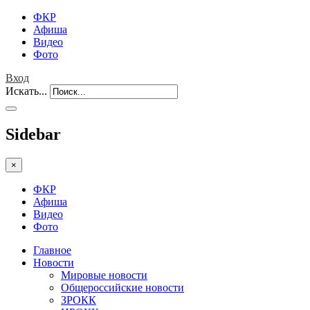
ФКР
Афиша
Видео
Фото
Вход
Искать...
Sidebar
×
ФКР
Афиша
Видео
Фото
Главное
Новости
Мировые новости
Общероссийские новости
ЗРОКК