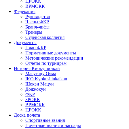
ЦРОКК
ВРМОКК
Федерация
Руководство
Члены ФКР
Бранч-чифы
Тренеры
Судейская коллегия
Документы
План ФКР
Нормативные документы
Методические рекомендации
Отчеты по турнирам
История Киокушинкай
Масутацу Ояма
IKO Kyokushinkaikan
Шокэи Мацуи
Доджокун
ФКР
ЗРОКК
ВРМОКК
ЦРОКК
Доска почета
Спортивные звания
Почетные звания и награды