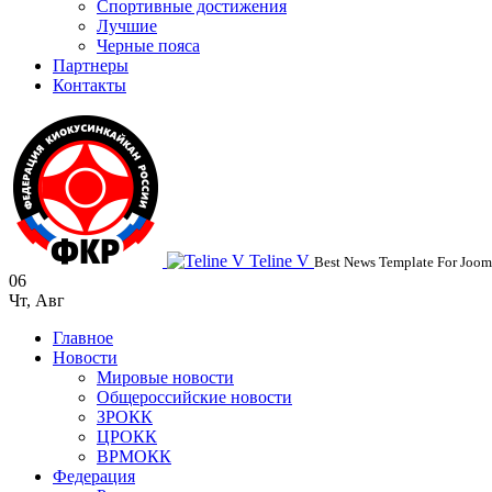
Спортивные достижения
Лучшие
Черные пояса
Партнеры
Контакты
Teline V
Best News Template For Joom
06
Чт
,
Авг
Главное
Новости
Мировые новости
Общероссийские новости
ЗРОКК
ЦРОКК
ВРМОКК
Федерация