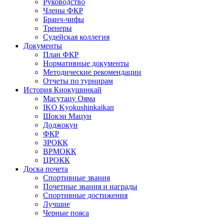
Руководство
Члены ФКР
Бранч-чифы
Тренеры
Судейская коллегия
Документы
План ФКР
Нормативные документы
Методические рекомендации
Отчеты по турнирам
История Киокушинкай
Масутацу Ояма
IKO Kyokushinkaikan
Шокэи Мацуи
Доджокун
ФКР
ЗРОКК
ВРМОКК
ЦРОКК
Доска почета
Спортивные звания
Почетные звания и награды
Спортивные достижения
Лучшие
Черные пояса