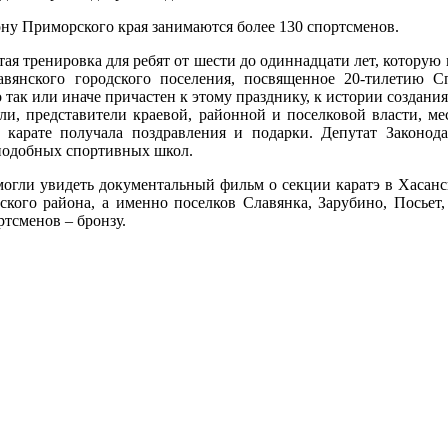
ну Приморского края занимаются более 130 спортсменов.
ая тренировка для ребят от шести до одиннадцати лет, которую п
вянского городского поселения, посвященное 20-тилетию С
о так или иначе причастен к этому празднику, к истории создан
ли, представители краевой, районной и поселковой власти, м
 карате получала поздравления и подарки. Депутат Законод
 подобных спортивных школ.
могли увидеть документальный фильм о секции каратэ в Хасан
ского района, а именно поселков Славянка, Зарубино, Посьет,
ртсменов – бронзу.