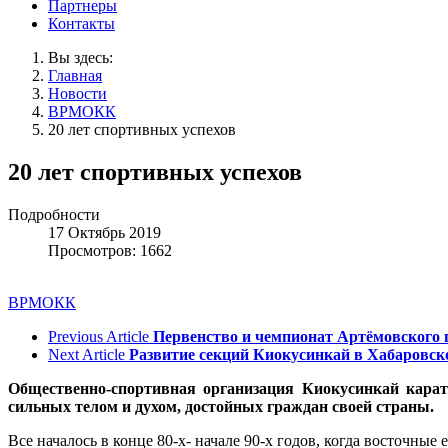
Партнеры
Контакты
Вы здесь:
Главная
Новости
ВРМОКК
20 лет спортивных успехов
20 лет спортивных успехов
Подробности
17 Октябрь 2019
Просмотров: 1662
ВРМОКК
Previous Article
Первенство и чемпионат Артёмовского 
Next Article
Развитие секций Киокусинкай в Хабаровск
Общественно-спортивная организация Киокусинкай карате
сильных телом и духом, достойных граждан своей страны.
Все началось в конце 80-х- начале 90-х годов, когда восточн