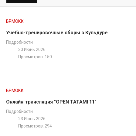
ТАТАМИ A
Пули Татами A
(
скачать
)
ВРМОКК
Учебно-тренировочные сборы в Кульдуре
Подробности
30 Июнь 2026
ТАТАМИ B
Просмотров: 150
Пули Татами B
(
ссылка
)
ВРМОКК
Онлайн-трансляция "OPEN TATAMI 11"
Подробности
23 Июнь 2026
Просмотров: 294