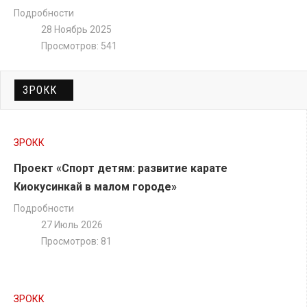
Подробности
ТАТАМИ D
28 Ноябрь 2025
Просмотров: 541
Пули Татами D
(
скачать
)
ЗРОКК
ЗРОКК
Проект «Спорт детям: развитие карате
Киокусинкай в малом городе»
Подробности
27 Июль 2026
Просмотров: 81
ЗРОКК