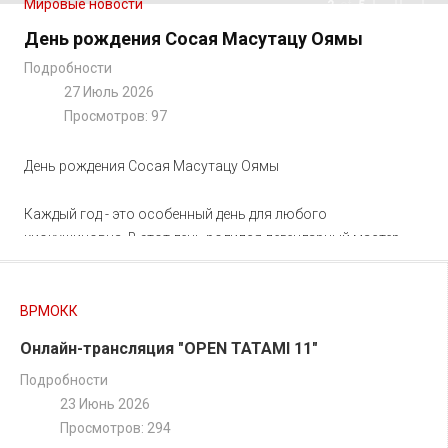
Мировые новости
of
2
5
Previous
Next
День рождения Сосая Масутацу Оямы
Подробности
27 Июль 2026
Просмотров: 97
День рождения Сосая Масутацу Оямы
⠀
Каждый год - это особенный день для любого
киокушиновца. В этот день родился легендарный мастер,
человек, который создал киокушин и объединил миллионы
людей из разных стран! Сегодня по всему миру проходят
памятные тренировки в честь его Дня рождения. Масутацу
ВРМОКК
Ояма зажег сердца миллионов. И в любом городе, любой
Онлайн-трансляция "OPEN TATAMI 11"
стране мира нам есть, кому сказать: «Осу!»
Подробности
Спасибо мастеру за этот интересный, многогранный и
23 Июнь 2026
объединивший всех нас мир. Осу!
Просмотров: 294