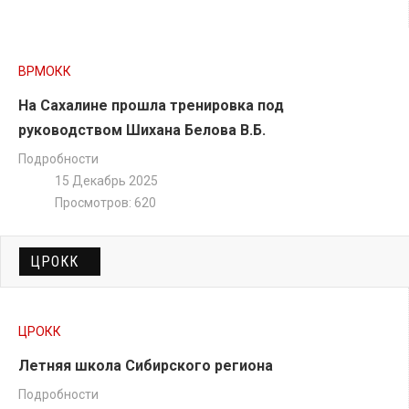
ТАТАМИ B
Пули Татами B
(
скачать
)
ВРМОКК
На Сахалине прошла тренировка под
руководством Шихана Белова В.Б.
Подробности
ТАТАМИ C
15 Декабрь 2025
Пули Татами C
(
ссылка
)
Просмотров: 620
ЦРОКК
ЦРОКК
Летняя школа Сибирского региона
Подробности