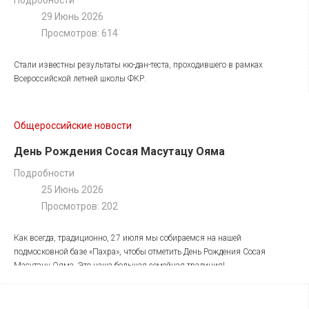
Подробности
29 Июнь 2026
Просмотров: 614
Стали известны результаты кю-дан-теста, проходившего в рамках
Всероссийской летней школы ФКР.
Поздравляем всех, кто успешно прошел испытание!
Общероссийские новости
РЕЗУЛЬТАТЫ:
День Рождения Сосая Масутацу Ояма
Подробности
25 Июнь 2026
Просмотров: 202
Как всегда, традиционно, 27 июля мы собираемся на нашей
подмосковной базе «Пахра», чтобы отметить День Рождения Сосая
Масутацу Ояма. Это наша большая семейная традиция!
Мы с радостью ждём вас и ваших учеников 27 июля (начало
праздничной тренировки в 12:00) на Пахре.