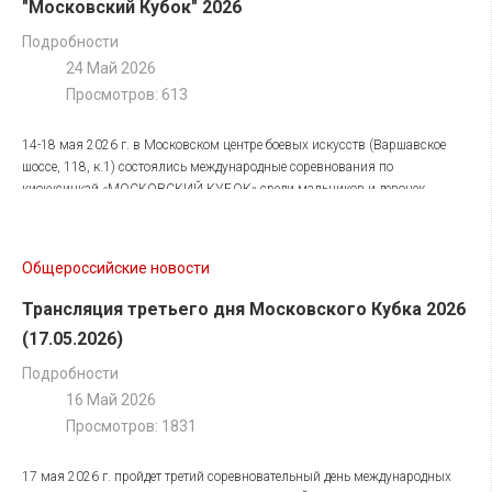
"Московский Кубок" 2026
благодарностей от Федерации Киокусинкайкан России.
Подробности
24 Май 2026
Просмотров: 613
14-18 мая 2026 г. в Московском центре боевых искусств (Варшавское
шоссе, 118, к.1) состоялись международные соревнования по
киокусинкай «МОСКОВСКИЙ КУБОК» среди мальчиков и девочек,
юношей и девушек, юниоров и юниорок, мужчин и женщин.
Соревнования собрали лучших спортсменов из разных стран, которые
Общероссийские новости
боролись за звание сильнейших в своих категориях. Каждый бой был
наполнен эмоциями, а поддержка болельщиков придавала спортсменам
Трансляция третьего дня Московского Кубка 2026
сил для новых свершений. Поздравляем всех призёров, победителей и их
наставников с заслуженными наградами!
(17.05.2026)
РЕЗУЛЬТАТЫ МОСКОВСКОГО КУБКА 2026
(
скачать в pdf
)
Подробности
16 Май 2026
Просмотров: 1831
17 мая 2026 г. пройдет третий соревновательный день международных