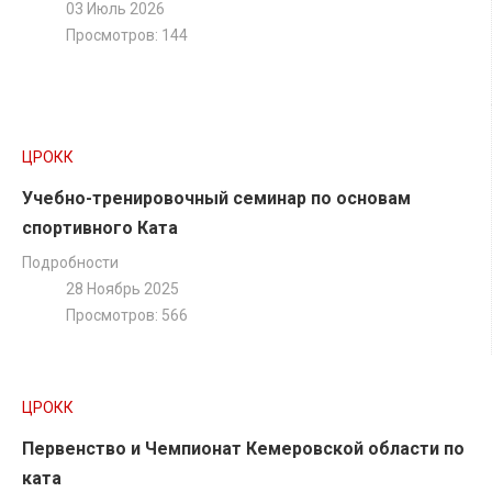
03 Июль 2026
Просмотров: 144
ТАТАМИ C
Пули Татами C
(
скачать
)
ЦРОКК
Учебно-тренировочный семинар по основам
ТАТАМИ D
спортивного Ката
Пули Татами D
(
ссылка
)
Подробности
28 Ноябрь 2025
Просмотров: 566
ЦРОКК
Первенство и Чемпионат Кемеровской области по
ката