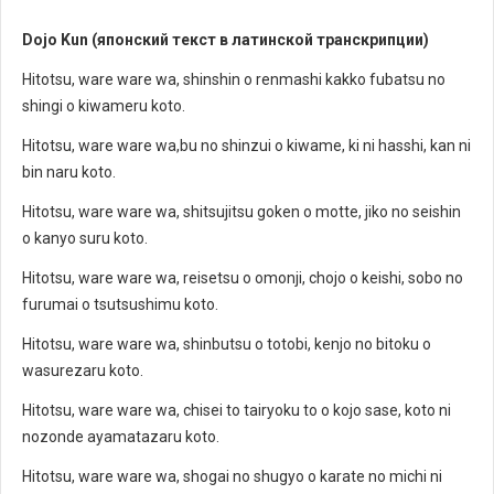
Dojo Kun (японский текст в латинской транскрипции)
Hitotsu, ware ware wa, shinshin o renmashi kakko fubatsu no
shingi o kiwameru koto.
Hitotsu, ware ware wa,bu no shinzui o kiwame, ki ni hasshi, kan ni
bin naru koto.
Hitotsu, ware ware wa, shitsujitsu goken o motte, jiko no seishin
o kanyo suru koto.
Hitotsu, ware ware wa, reisetsu o omonji, chojo o keishi, sobo no
furumai o tsutsushimu koto.
Hitotsu, ware ware wa, shinbutsu o totobi, kenjo no bitoku o
wasurezaru koto.
Hitotsu, ware ware wa, chisei to tairyoku to o kojo sase, koto ni
nozonde ayamatazaru koto.
Hitotsu, ware ware wa, shogai no shugyo o karate no michi ni