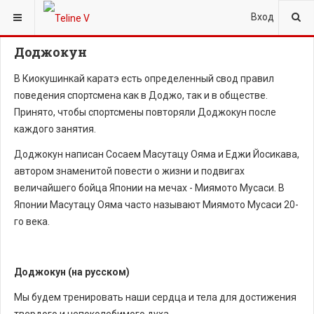
ВЫ ЗДЕСЬ:
ГЛАВНАЯ
ИСТОРИЯ КИОКУШИНКАЙ
ДОДЖОКУН
Вход
Доджокун
В Киокушинкай каратэ есть определенный свод правил
поведения спортсмена как в Доджо, так и в обществе.
Принято, чтобы спортсмены повторяли Доджокун после
каждого занятия.
Доджокун написан Сосаем Масутацу Ояма и Еджи Йосикава,
автором знаменитой повести о жизни и подвигах
величайшего бойца Японии на мечах - Миямото Мусаси. В
Японии Масутацу Ояма часто называют Миямото Мусаси 20-
го века.
Доджокун (на русском)
Мы будем тренировать наши сердца и тела для достижения