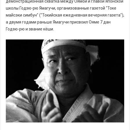
демонстрационная схватка между Оямой и главой японской
школы Годзю-рю Ямагучи, организованные газетой "Токе
майсэки симбун" ("Токийская ежедневная вечерняя газета"),
а двумя годами раньше Ямагучи присвоил Ояме 7 дан
Годзю-рю и звание кёши.