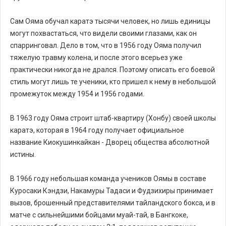
Сам Ояма обучал каратэ тысячи человек, но лишь единицы
могут похвастаться, что видели своими глазами, как он
спарринговал. Дело в том, что в 1956 году Ояма получил
тяжелую травму колена, и после этого всерьез уже
практически никогда не дрался. Поэтому описать его боевой
стиль могут лишь те ученики, кто пришел к нему в небольшой
промежуток между 1954 и 1956 годами.
В 1963 году Ояма строит штаб-квартиру (Хонбу) своей школы
каратэ, которая в 1964 году получает официальное
название Киокушинкайкан - Дворец общества абсолютной
истины.
В 1966 году небольшая команда учеников Оямы в составе
Куросаки Кэндзи, Накамуры Тадаси и Фудзихиры принимает
вызов, брошенный представителями тайландского бокса, и в
матче с сильнейшими бойцами муай-тай, в Бангкоке,