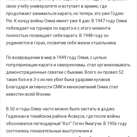
свою учебу университете и вступает в армию, где
продолжает заниматься каратэ, но теперь это уже Годзю-
Рю. К концу войны Ояма имеет уже 4 дан. В 1947 году Ояма
побеждает на турнире по каратэ и с этого момента
полностью посвящает себя каратэ. В 1948 году он
уединяется в горах, посвятив себя жизни отшельника.
По возвращении в мир в 1949 году Ояма, с целью
популяризации каратэ и саморекламы, стал организовывать
демонстрационные схватки с быками. Всего он провел 52
таких боя и в 3-х из них убил быка ударами кулаков.
Благодаря активности СМИ и кинокомпаний Ояма стал
известен всей Японии.
В 50-е годы Ояму часто можно было застать в доджо
Годзюкан в токийском районе Асакуса, где после войны
обосновался легендарный "Кот" Гоген Ямагучи. В 1956 году
состоялись показательные выступления и