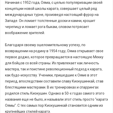
Начиная с 1952 года, Ояма, с целью популяризации своей
концепции новой школы каратэ, совершает целый ряд
международных турне, произведя настоящий фурор на
Западе. Он ломает толстенные доски и камни, крошит
черепицу и ломает рога быкам, словом потрясает
воображение зрителей.
Благодаря своему ошеломительному успеху, по
возвращении на родину в 1954 году, Ояма открывает свое
первое доджо, которое превращается в настоящую Мекку
для бойцов со всей страны. Их привлекает как личность
мастера, так и поистине революционный подход к каратэ,
как будо-искусству. Ученики, пришедшие к Ояме в этот
период, впоследствии составили славу Киокушинкай, став
блестящими мастерами. В их тренировках и спаррингах
родился стиль Киокушин. Однако в 50-х годах самого этого
названия еще не было, и называли этот стиль просто "каратэ
Оямы". С тех самых пор Киокушинкай становится одним из
крупнейших стилей каратэ.