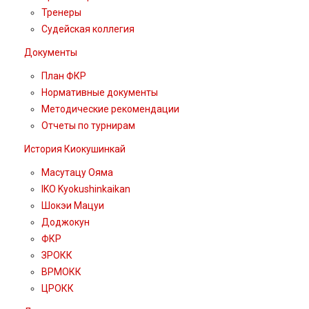
Тренеры
Судейская коллегия
Документы
План ФКР
Нормативные документы
Методические рекомендации
Отчеты по турнирам
История Киокушинкай
Масутацу Ояма
IKO Kyokushinkaikan
Шокэи Мацуи
Доджокун
ФКР
ЗРОКК
ВРМОКК
ЦРОКК